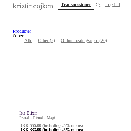
(current)
Transmissioner
Log ind
kristineojken
Produkter
Other
Alle
Other
(2)
Online healingsrejse
(20)
Isis Elixir
Portal - Ritual - Magi
DKK
555.00
(including 25% moms)
DKK
333.00
(including 25% moms)