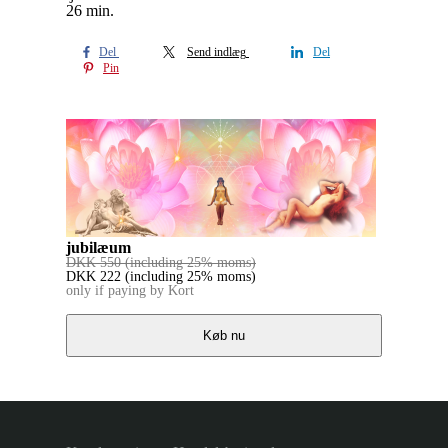
26 min.
Del
Send indlæg
Del
Pin
jubilæum
DKK
550
(including 25% moms)
DKK
222
(including 25% moms)
only if paying by Kort
Køb nu