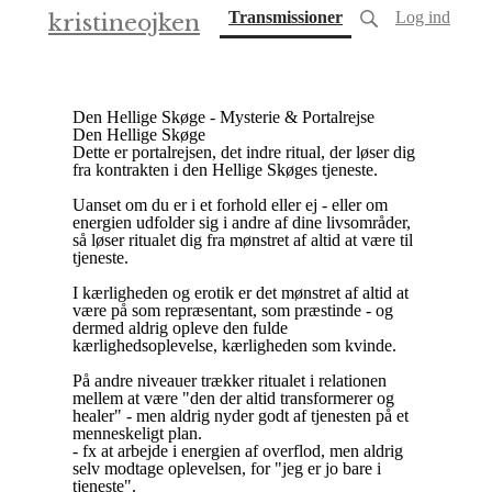
(current)
Transmissioner
Log ind
kristineojken
Den Hellige Skøge - Mysterie & Portalrejse
Den Hellige Skøge
Dette er portalrejsen, det indre ritual, der løser dig
fra kontrakten i den Hellige Skøges tjeneste.
Uanset om du er i et forhold eller ej - eller om
energien udfolder sig i andre af dine livsområder,
så løser ritualet dig fra mønstret af altid at være til
tjeneste.
I kærligheden og erotik er det mønstret af altid at
være på som repræsentant, som præstinde - og
dermed aldrig opleve den fulde
kærlighedsoplevelse, kærligheden som kvinde.
På andre niveauer trækker ritualet i relationen
mellem at være "den der altid transformerer og
healer" - men aldrig nyder godt af tjenesten på et
menneskeligt plan.
- fx at arbejde i energien af overflod, men aldrig
selv modtage oplevelsen, for "jeg er jo bare i
tjeneste".